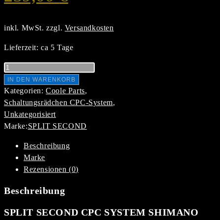
Preis
Preis
war:
ist:
inkl. MwSt.
zzgl.
Versandkosten
279,99 €
239,00 €.
Lieferzeit:
ca 5 Tage
SPLIT
SECOND
IN DEN WARENKORB
CPC
Kategorien:
Coole Parts
,
SYSTEM
Schaltungsrädchen CPC-System
,
SHIMANO
Unkategorisiert
R8000/R8050/R9100/R9150
Marke:
SPLIT SECOND
Silber
Beschreibung
Menge
Marke
Rezensionen (0)
Beschreibung
SPLIT SECOND CPC SYSTEM SHIMANO