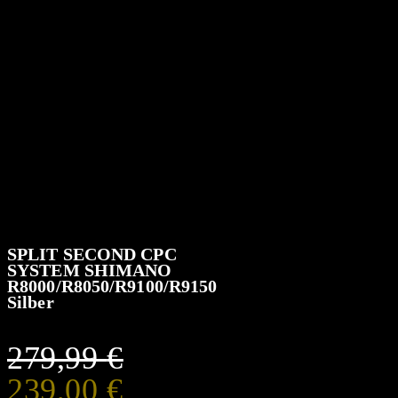
SPLIT SECOND CPC
SYSTEM SHIMANO
R8000/R8050/R9100/R9150
Silber
279,99
€
Ursprünglicher
Aktueller
239,00
€