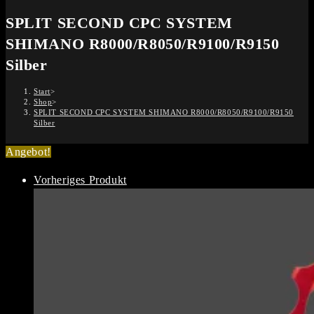
CPC
SYSTEM
SPLIT SECOND CPC SYSTEM
SHIMANO
SHIMANO R8000/R8050/R9100/R9150
R8000/R8050/R9100/R9150
Silber
Silber
Menge
Start
>
Shop
>
SPLIT SECOND CPC SYSTEM SHIMANO R8000/R8050/R9100/R9150
Silber
Angebot!
Vorheriges Produkt