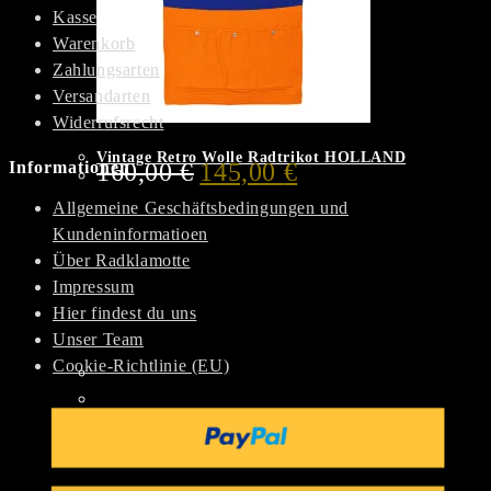
Kasse
Warenkorb
Zahlungsarten
Versandarten
Widerrufsrecht
Vintage Retro Wolle Radtrikot HOLLAND
Ursprünglicher
Aktueller
Informationen
160,00
€
145,00
€
Preis
Preis
war:
ist:
Allgemeine Geschäftsbedingungen und
160,00 €
145,00 €.
Kundeninformatioen
Über Radklamotte
Impressum
Hier findest du uns
Unser Team
Cookie-Richtlinie (EU)
Dieses
Produkt
weist
mehrere