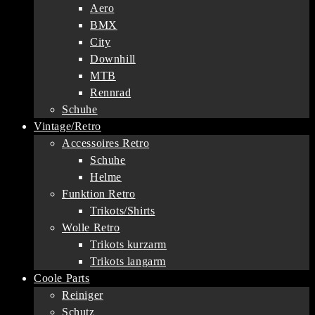
Aero
BMX
City
Downhill
MTB
Rennrad
Schuhe
Vintage/Retro
Accessoires Retro
Schuhe
Helme
Funktion Retro
Trikots/Shirts
Wolle Retro
Trikots kurzarm
Trikots langarm
Coole Parts
Reiniger
Schutz