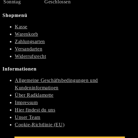
Sonntag
Geschlossen
auf.
weist
werden
Die
mehrere
Shopmenü
Optionen
Varianten
Kasse
können
auf.
Warenkorb
auf
Die
Zahlungsarten
der
Optionen
Versandarten
Produktseite
können
Widerrufsrecht
gewählt
auf
werden
der
Informationen
Produktseite
gewählt
Allgemeine Geschäftsbedingungen und
werden
Kundeninformatioen
Über Radklamotte
Impressum
Hier findest du uns
Unser Team
Cookie-Richtlinie (EU)