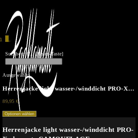
Zum
Inhalt
springen
n
0
Suchbegriff... [Enter-Taste]
Ausgewählt:
Herrenjacke light wasser-/winddicht PRO-X…
89,95
€
Optionen wählen
Herrenjacke light wasser-/winddicht PRO-