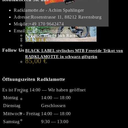
Radklamotte.de - Achim Spahlinger
Adresse:
Rosenstrasse 11, 88212 Ravensburg
Mobile:
+49 170 9642474
Opens
Email:
info@radklamotte.de
APEROL Handschuh Race
in
34,90
€
your
Dieses
Follow Us
application
BLACK LABEL stylisches MTB Freeride Trikot von
Produkt
RADKLAMOTTE in schwarz-giftgrün
weist
85,00
€
mehrere
Varianten
auf.
Öffnungszeiten Radklamotte
Die
Es ist
Freitag
14:00
—
Wir haben geöffnet
Optionen
Montag
14:00 — 18:00
Dieses
können
Produkt
Dienstag
Geschlossen
auf
weist
der
Mittwoch - Freitag
14:00 — 18:00
mehrere
Dieses
Produktseite
Samstag
9:30 — 13:00
Varianten
Produkt
gewählt