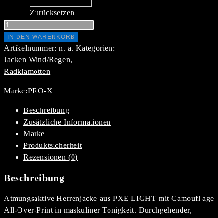
Zurücksetzen
Herrenjacke
light
IN DEN WARENKORB
wasser-/winddicht
Artikelnummer:
n. a.
Kategorien:
PRO-
Jacken Wind/Regen
,
X
Radklamotten
elements
Marke:
PRO-X
CAMOUFLAGE
Menge
Beschreibung
Zusätzliche Informationen
Marke
Produktsicherheit
Rezensionen (0)
Beschreibung
Atmungsaktive Herrenjacke aus PXE LIGHT mit Camoufl age
All-Over-Print in maskuliner Tonigkeit. Durchgehender,