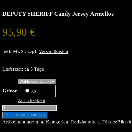
DEPUTY SHERIFF Candy Jersey Ärmellos
95,90
€
inkl. MwSt.
zzgl.
Versandkosten
Lieferzeit:
ca 5 Tage
Grösse
XS
Zurücksetzen
DEPUTY
SHERIFF
IN DEN WARENKORB
Candy
Artikelnummer:
n. a.
Kategorien:
Radklamotten
,
Trikots/Bikesh
Jersey